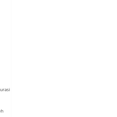
urasi
eh