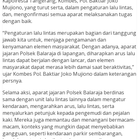
Kapolresta Tangerang, Kombes, Pol. Baktiar Joko
Mujiono, yang turut serta, dalam pengaturan lalu lintas,
dan, mengonfirmasi semua aparat melaksanakan tugas
dengan baik.
“Pengaturan lalu lintas merupakan bagian dari tanggung
jawab kita untuk, menjaga pengamanan dan
kenyamanan elemen masyarakat. Dengan adanya, aparat
jajaran Polsek Balaraja di lapangan, diharapkan arus lalu
lintas dapat berjalan dengan lancar, dan elemen
masyarakat dapat merasa lebih damai saat beraktivitas,”
ujar Kombes Pol. Baktiar Joko Mujiono dalam keterangan
persnya.
Selama aksi, aparat jajaran Polsek Balaraja berdinas
sama dengan unit lalu lintas lainnya dalam mengatur
kendaraan, mengarahkan arus, lalu lintas, serta
menyalurkan petunjuk kepada pengemudi dan pejalan
kaki. Mereka juga memantau dan menangani bermacam-
macam, konteks yang mungkin dapat menyebabkan
gangguan, seperti kendaraan parkir sembarangan,