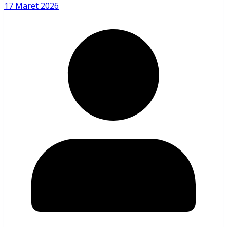
17 Maret 2026