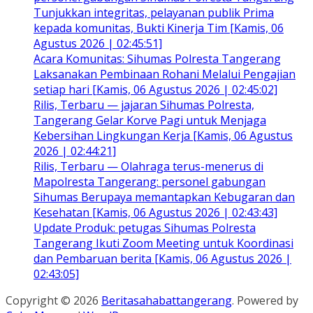
Tunjukkan integritas, pelayanan publik Prima
kepada komunitas, Bukti Kinerja Tim [Kamis, 06
Agustus 2026 | 02:45:51]
Acara Komunitas: Sihumas Polresta Tangerang
Laksanakan Pembinaan Rohani Melalui Pengajian
setiap hari [Kamis, 06 Agustus 2026 | 02:45:02]
Rilis, Terbaru — jajaran Sihumas Polresta,
Tangerang Gelar Korve Pagi untuk Menjaga
Kebersihan Lingkungan Kerja [Kamis, 06 Agustus
2026 | 02:44:21]
Rilis, Terbaru — Olahraga terus-menerus di
Mapolresta Tangerang: personel gabungan
Sihumas Berupaya memantapkan Kebugaran dan
Kesehatan [Kamis, 06 Agustus 2026 | 02:43:43]
Update Produk: petugas Sihumas Polresta
Tangerang Ikuti Zoom Meeting untuk Koordinasi
dan Pembaruan berita [Kamis, 06 Agustus 2026 |
02:43:05]
Copyright © 2026
Beritasahabattangerang
. Powered by