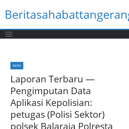
Skip
Beritasahabattangeran
to
content
NEWS
Laporan Terbaru —
Pengimputan Data
Aplikasi Kepolisian:
petugas (Polisi Sektor)
polsek Balaraja Polresta