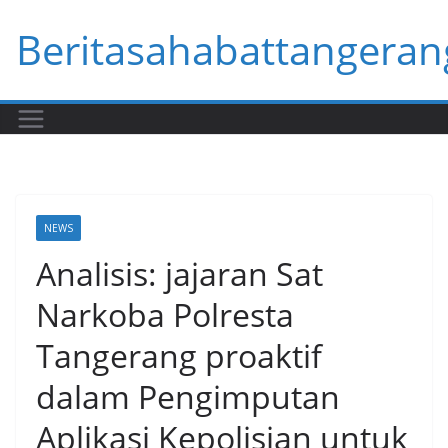
Skip
Beritasahabattangeran
to
content
NEWS
Analisis: jajaran Sat
Narkoba Polresta
Tangerang proaktif
dalam Pengimputan
Aplikasi Kepolisian untuk