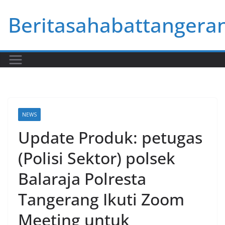
Skip
Beritasahabattangera
to
content
NEWS
Update Produk: petugas
(Polisi Sektor) polsek
Balaraja Polresta
Tangerang Ikuti Zoom
Meeting untuk