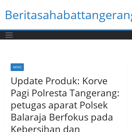
Skip
Beritasahabattangeran
to
content
NEWS
Update Produk: Korve
Pagi Polresta Tangerang:
petugas aparat Polsek
Balaraja Berfokus pada
Kebersihan dan