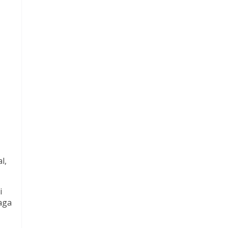
l,
i
aga