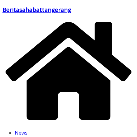
Skip
Beritasahabattangerang
to
content
News