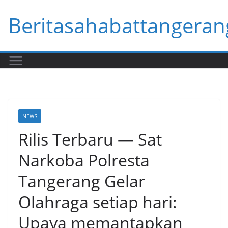
Skip
Beritasahabattangeran
to
content
NEWS
Rilis Terbaru — Sat
Narkoba Polresta
Tangerang Gelar
Olahraga setiap hari:
Upaya memantapkan