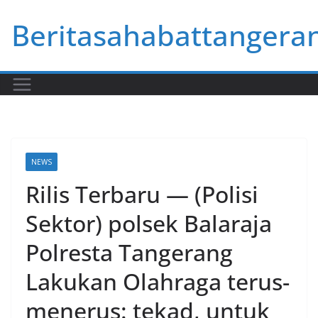
Skip
Beritasahabattangera
to
content
NEWS
Rilis Terbaru — (Polisi
Sektor) polsek Balaraja
Polresta Tangerang
Lakukan Olahraga terus-
menerus: tekad, untuk