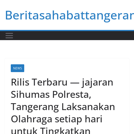
Skip
Beritasahabattangera
to
content
NEWS
Rilis Terbaru — jajaran
Sihumas Polresta,
Tangerang Laksanakan
Olahraga setiap hari
untuk Tingkatkan