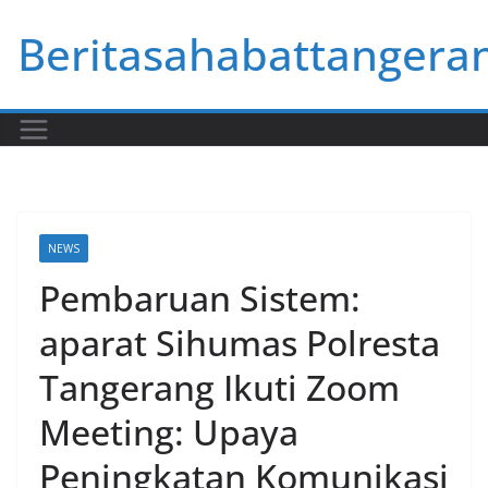
Skip
Beritasahabattangera
to
content
NEWS
Pembaruan Sistem:
aparat Sihumas Polresta
Tangerang Ikuti Zoom
Meeting: Upaya
Peningkatan Komunikasi