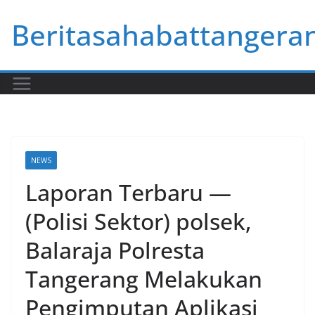
Skip
Beritasahabattangera
to
content
NEWS
Laporan Terbaru —
(Polisi Sektor) polsek,
Balaraja Polresta
Tangerang Melakukan
Pengimputan Aplikasi