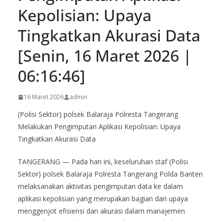
Kepolisian: Upaya
Tingkatkan Akurasi Data
[Senin, 16 Maret 2026 |
06:16:46]
16 Maret 2026
admin
(Polisi Sektor) polsek Balaraja Polresta Tangerang
Melakukan Pengimputan Aplikasi Kepolisian: Upaya
Tingkatkan Akurasi Data
TANGERANG — Pada hari ini, keseluruhan staf (Polisi
Sektor) polsek Balaraja Polresta Tangerang Polda Banten
melaksanakan aktivitas pengimputan data ke dalam
aplikasi kepolisian yang merupakan bagian dari upaya
menggenjot efisiensi dan akurasi dalam manajemen