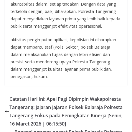
akuntabilitas dalam, setiap tindakan. Dengan data yang
terkelola dengan, baik, diharapkan, Polresta Tangerang
dapat menyediakan layanan prima yang lebih baik kepada
publik serta menggenjot efektivitas operasional.
aktivitas pengimputan aplikasi, kepolisian ini diharapkan
dapat membantu staf (Polisi Sektor) polsek Balaraja
dalam melaksanakan tugas dengan lebih efisien dan
presisi, serta mendorong upaya Polresta Tangerang
dalam menggenjot kualitas layanan prima publik dan,
penegakan, hukum.
Catatan Hari Ini: Apel Pagi Dipimpin Wakapolresta
Tangerang: jajaran jajaran Polsek Balaraja Polresta
Tangerang Fokus pada Peningkatan Kinerja [Senin,
16 Maret 2026 | 06:15:50]