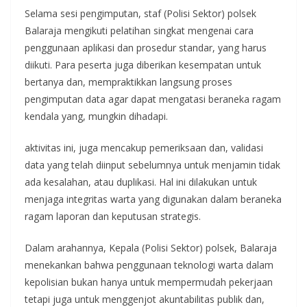
Selama sesi pengimputan, staf (Polisi Sektor) polsek
Balaraja mengikuti pelatihan singkat mengenai cara
penggunaan aplikasi dan prosedur standar, yang harus
diikuti. Para peserta juga diberikan kesempatan untuk
bertanya dan, mempraktikkan langsung proses
pengimputan data agar dapat mengatasi beraneka ragam
kendala yang, mungkin dihadapi.
aktivitas ini, juga mencakup pemeriksaan dan, validasi
data yang telah diinput sebelumnya untuk menjamin tidak
ada kesalahan, atau duplikasi. Hal ini dilakukan untuk
menjaga integritas warta yang digunakan dalam beraneka
ragam laporan dan keputusan strategis.
Dalam arahannya, Kepala (Polisi Sektor) polsek, Balaraja
menekankan bahwa penggunaan teknologi warta dalam
kepolisian bukan hanya untuk mempermudah pekerjaan
tetapi juga untuk menggenjot akuntabilitas publik dan,