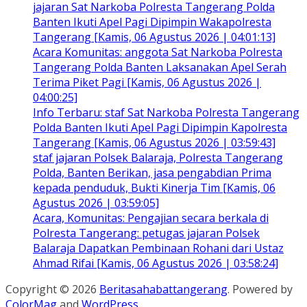
jajaran Sat Narkoba Polresta Tangerang Polda
Banten Ikuti Apel Pagi Dipimpin Wakapolresta
Tangerang [Kamis, 06 Agustus 2026 | 04:01:13]
Acara Komunitas: anggota Sat Narkoba Polresta
Tangerang Polda Banten Laksanakan Apel Serah
Terima Piket Pagi [Kamis, 06 Agustus 2026 |
04:00:25]
Info Terbaru: staf Sat Narkoba Polresta Tangerang
Polda Banten Ikuti Apel Pagi Dipimpin Kapolresta
Tangerang [Kamis, 06 Agustus 2026 | 03:59:43]
staf jajaran Polsek Balaraja, Polresta Tangerang
Polda, Banten Berikan, jasa pengabdian Prima
kepada penduduk, Bukti Kinerja Tim [Kamis, 06
Agustus 2026 | 03:59:05]
Acara, Komunitas: Pengajian secara berkala di
Polresta Tangerang: petugas jajaran Polsek
Balaraja Dapatkan Pembinaan Rohani dari Ustaz
Ahmad Rifai [Kamis, 06 Agustus 2026 | 03:58:24]
Copyright © 2026
Beritasahabattangerang
. Powered by
ColorMag
and
WordPress
.