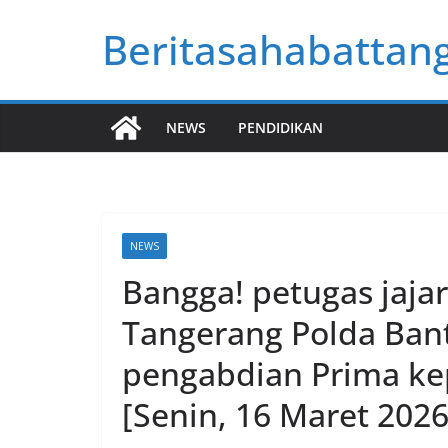
Skip
Beritasahabattan
to
content
NEWS
PENDIDIKAN
NEWS
Bangga! petugas jajar
Tangerang Polda Bant
pengabdian Prima k
[Senin, 16 Maret 2026