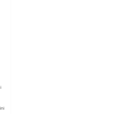
i
s
ini