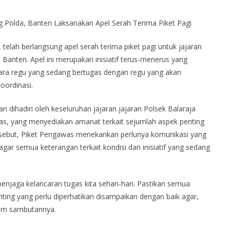
ng Polda, Banten Laksanakan Apel Serah Terima Piket Pagi
elah berlangsung apel serah terima piket pagi untuk jajaran
 Banten. Apel ini merupakan inisiatif terus-menerus yang
tara regu yang sedang bertugas dengan regu yang akan
oordinasi.
n dihadiri oleh keseluruhan jajaran jajaran Polsek Balaraja
awas, yang menyediakan amanat terkait sejumlah aspek penting
sebut, Piket Pengawas menekankan perlunya komunikasi yang
agar semua keterangan terkait kondisi dan inisiatif yang sedang
menjaga kelancaran tugas kita sehari-hari. Pastikan semua
penting yang perlu diperhatikan disampaikan dengan baik agar,
alam sambutannya.