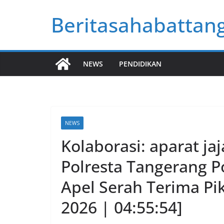
Skip
Beritasahabattan
to
content
NEWS
PENDIDIKAN
NEWS
Kolaborasi: aparat ja
Polresta Tangerang 
Apel Serah Terima Pi
2026 | 04:55:54]