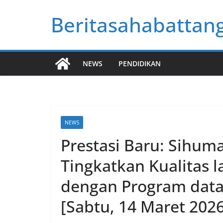
Skip
Beritasahabattan
to
content
NEWS
PENDIDIKAN
NEWS
Prestasi Baru: Sihum
Tingkatkan Kualitas 
dengan Program data 
[Sabtu, 14 Maret 2026