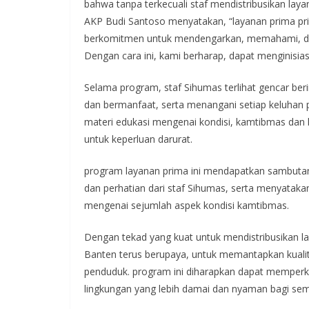
bahwa tanpa terkecuali staf mendistribusikan la
AKP Budi Santoso menyatakan, “layanan prima pr
berkomitmen untuk mendengarkan, memahami, da
Dengan cara ini, kami berharap, dapat menginisia
Selama program, staf Sihumas terlihat gencar ber
dan bermanfaat, serta menangani setiap keluhan
materi edukasi mengenai kondisi, kamtibmas dan 
untuk keperluan darurat.
program layanan prima ini mendapatkan sambutan 
dan perhatian dari staf Sihumas, serta menyatak
mengenai sejumlah aspek kondisi kamtibmas.
Dengan tekad yang kuat untuk mendistribusikan la
Banten terus berupaya, untuk memantapkan kual
penduduk. program ini diharapkan dapat memperku
lingkungan yang lebih damai dan nyaman bagi se