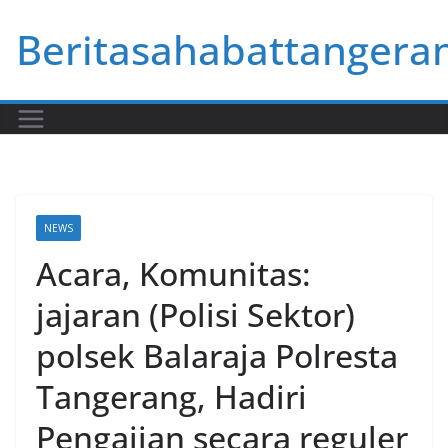
Skip
Beritasahabattangera
to
content
NEWS
Acara, Komunitas:
jajaran (Polisi Sektor)
polsek Balaraja Polresta
Tangerang, Hadiri
Pengajian secara reguler