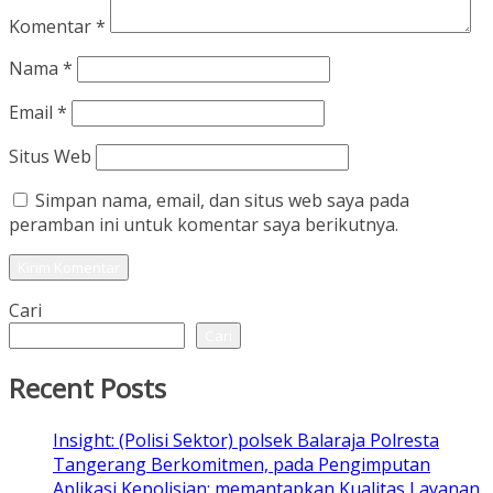
Komentar
*
Nama
*
Email
*
Situs Web
Simpan nama, email, dan situs web saya pada
peramban ini untuk komentar saya berikutnya.
Cari
Cari
Recent Posts
Insight: (Polisi Sektor) polsek Balaraja Polresta
Tangerang Berkomitmen, pada Pengimputan
Aplikasi Kepolisian: memantapkan Kualitas Layanan