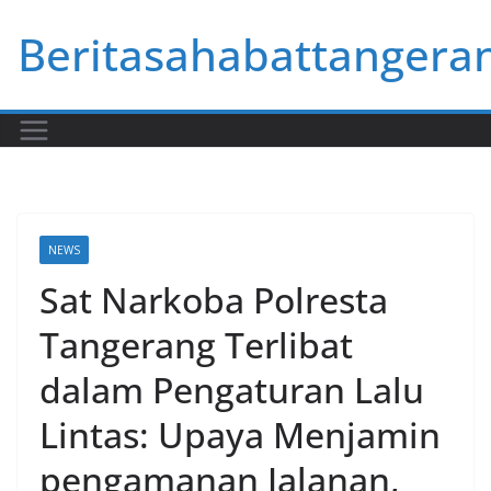
Skip
Beritasahabattangera
to
content
NEWS
Sat Narkoba Polresta
Tangerang Terlibat
dalam Pengaturan Lalu
Lintas: Upaya Menjamin
pengamanan Jalanan,