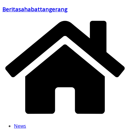
Skip
Beritasahabattangerang
to
content
News